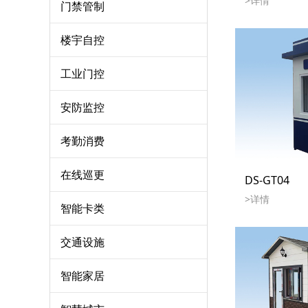
>详情
门禁管制
楼宇自控
工业门控
安防监控
考勤消费
在线巡更
DS-GT04
>详情
智能卡类
交通设施
智能家居