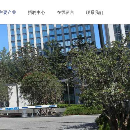
主要产业
招聘中心
在线留言
联系我们