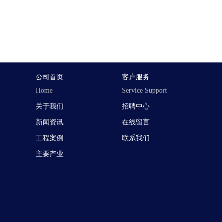
公司首页
客户服务
Home
Service Support
关于我们
招聘中心
新闻
资讯
在线留言
工程案例
联系我们
主要产业