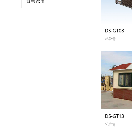
智慧城市
DS-GT08
>详情
DS-GT13
>详情