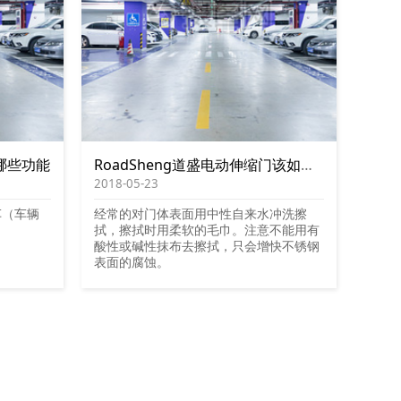
哪些功能
RoadSheng道盛电动伸缩门该如何保养
2018-05-23
车（车辆
经常的对门体表面用中性自来水冲洗擦
拭，擦拭时用柔软的毛巾。注意不能用有
酸性或碱性抹布去擦拭，只会增快不锈钢
表面的腐蚀。