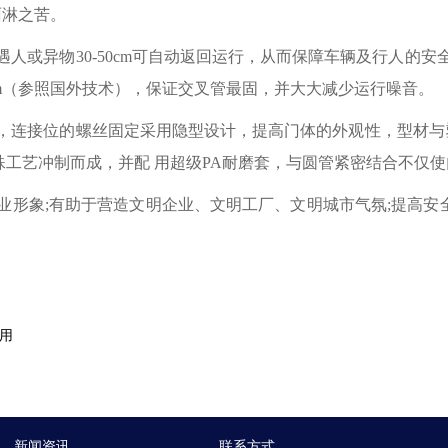
雨淋之苦。
人或异物30-50cm可自动返回运行，从而保障车辆及行人的安
mm（参照国外技术），保证交叉管最固，并大大减少运行噪音。
成，连接位的螺丝固定采用隐型设计，提高门体的外观性，型材与
殊工艺冲制而成，并配 用超级PA耐磨套，与圆管紧密结合不仅
业形象;有助于营造文明企业、文明工厂、文明城市气氛;提高安
选用
新闻资讯
联系方式